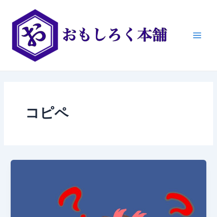
内
Main
容
Men
を
ス
キ
ッ
プ
コピペ