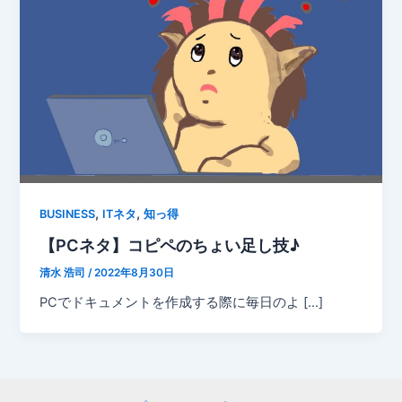
,
,
BUSINESS
ITネタ
知っ得
【PCネタ】コピペのちょい足し技♪
清水 浩司
/
2022年8月30日
PCでドキュメントを作成する際に毎日のよ […]