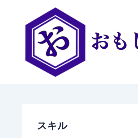
内
容
を
ス
キ
ッ
プ
スキル