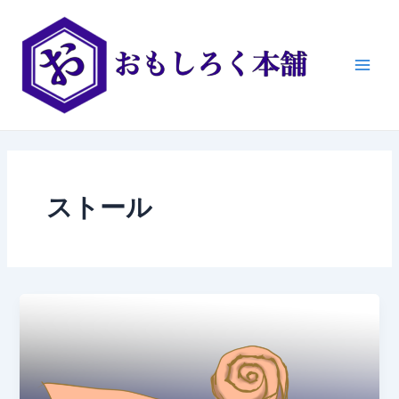
内
Main
容
Men
を
ス
キ
ッ
プ
ストール