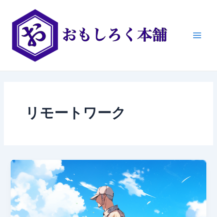
内
Main
容
Men
を
ス
キ
ッ
プ
リモートワーク