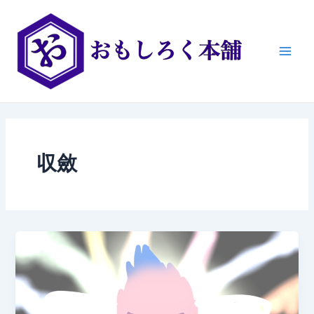
内
Main
容
Men
を
ス
キ
ッ
プ
収斂