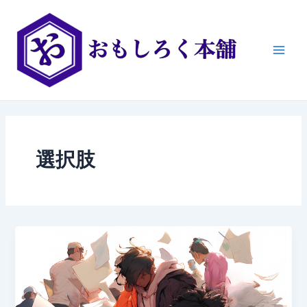
内
Main
容
Men
を
ス
キ
ッ
プ
選択肢