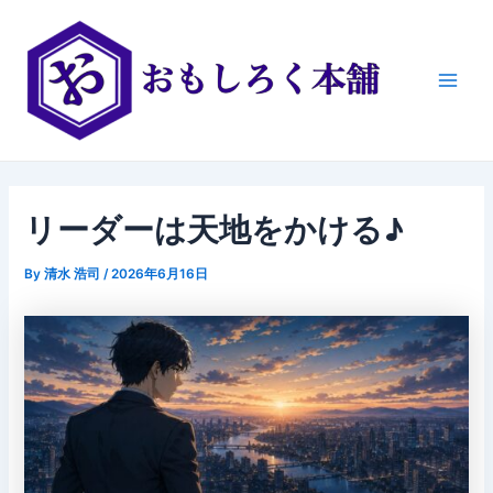
内
Post
Main
容
navigation
Men
を
ス
キ
ッ
プ
リーダーは天地をかける♪
By
清水 浩司
/
2026年6月16日